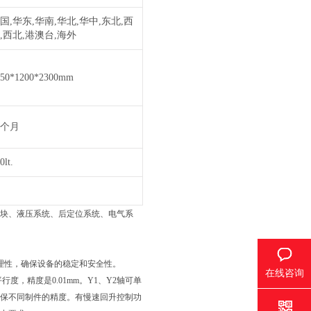
国,华东,华南,华北,华中,东北,西
,西北,港澳台,海外
750*1200*2300mm
2个月
0lt.
块、液压系统、后定位系统、电气系
理性，确保设备的稳定和安全性。
在线咨询
度，精度是0.01mm。Y1、Y2轴可单
保不同制件的精度。有慢速回升控制功