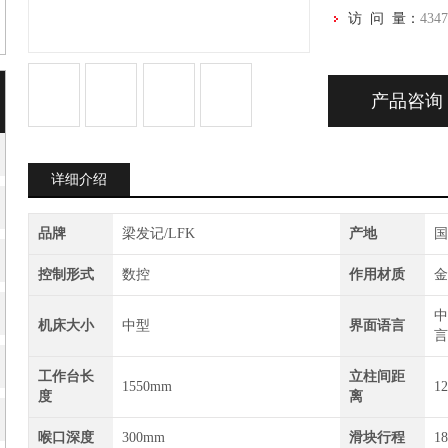
访 问 量：
434
产品咨询
详细介绍
品牌
梁发记/LFK
产地
控制形式
数控
作用材质
中
机床大小
中型
界面语言
工作台长
立柱间距
1550mm
1
度
离
喉口深度
300mm
滑块行程
1