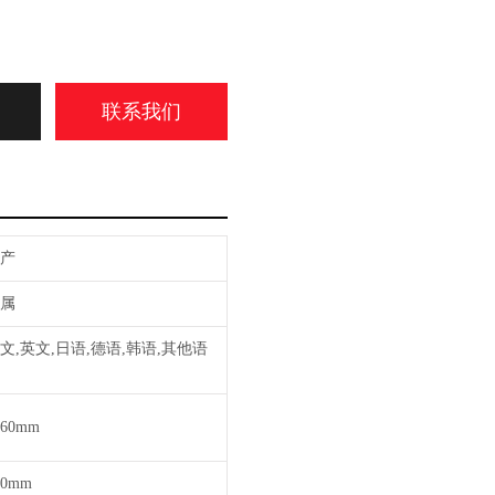
7
联系我们
国产
金属
文,英文,日语,德语,韩语,其他语
言
260mm
80mm