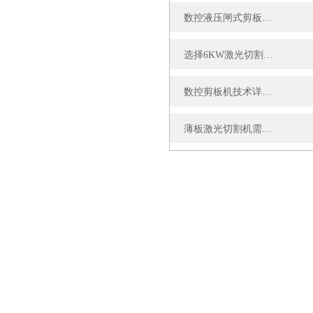
数控液压闸式剪板机的危险因素及解决方案
选择6KW激光切割机：功率与效率的平衡考量
数控剪板机技术详解：如何实现不锈钢板材的高效精准裁剪
薄板激光切割机需要维护保养吗