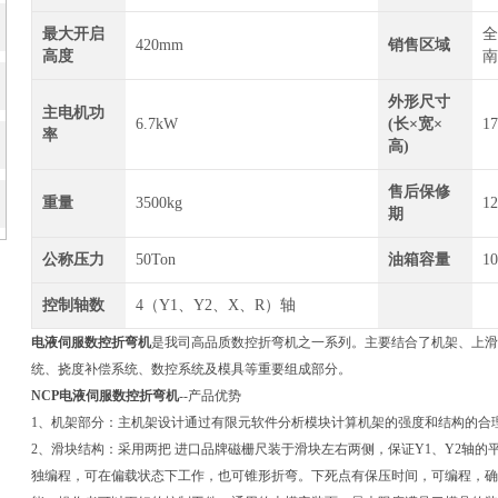
最大开启
全
420mm
销售区域
高度
南
外形尺寸
主电机功
6.7kW
(长×宽×
1
率
高)
售后保修
重量
3500kg
1
期
公称压力
50Ton
油箱容量
10
控制轴数
4（Y1、Y2、X、R）轴
电液伺服数控折弯机
是我司高品质数控折弯机之一系列。主要结合了机架、上滑
统、挠度补偿系统、数控系统及模具等重要组成部分。
NCP电液伺服数控折弯机
--产品优势
1、机架部分：主机架设计通过有限元软件分析模块计算机架的强度和结构的合
2、滑块结构：采用两把 进口品牌磁栅尺装于滑块左右两侧，保证Y1、Y2轴的平行
独编程，可在偏载状态下工作，也可锥形折弯。下死点有保压时间，可编程，确