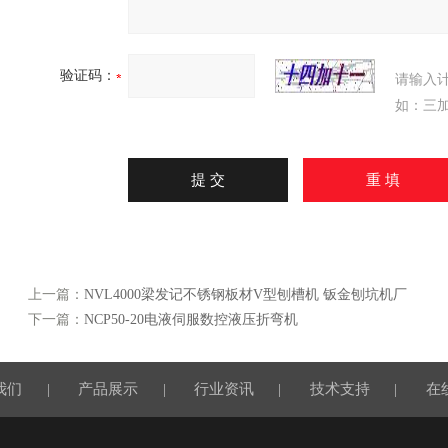
验证码：
请输入
如：三加
上一篇：
NVL4000梁发记不锈钢板材V型刨槽机 钣金刨坑机厂
下一篇：
NCP50-20电液伺服数控液压折弯机
我们
|
产品展示
|
行业资讯
|
技术支持
|
在