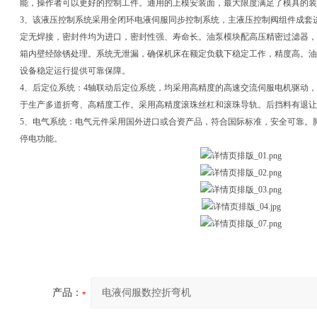
能，操作者可以更好的控制工件。通用的上模安装面，最大限度满足了模具的装
3、该液压控制系统采用全闭环电液伺服同步控制系统，主液压控制阀组件成套
定无焊接，密封件均为进口，密封性强、寿命长。油泵模块配高压精密过滤器，
箱内壁经除锈处理。系统无泄漏，确保机床在额定负载下稳定工作，精度高。油
设备稳定运行提供可靠保障。
4、后定位系统：4轴联动后定位系统，均采用高精度的高速交流伺服电机驱动
于生产多道折弯、高精度工作。采用高精度滚珠丝杠和滚珠导轨。后挡料有退让
5、电气系统：电气元件采用国外进口或合资产品，符合国际标准，安全可靠。
停电功能。
产品：