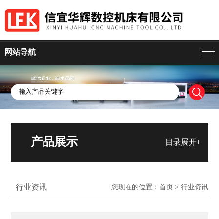
网站导航
产品展示
目录展开+
行业资讯
您现在的位置：
首页
>
行业资讯