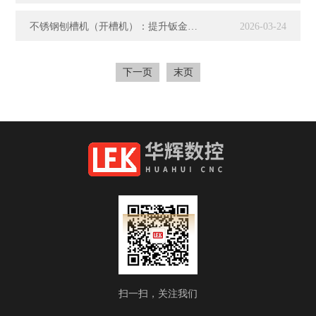
不锈钢刨槽机（开槽机）：提升钣金折弯精度与效率的核心装备
2026-03-24
下一页
末页
扫一扫，关注我们