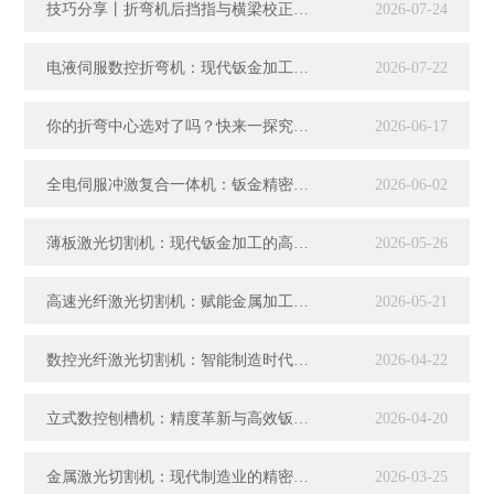
技巧分享丨折弯机后挡指与横梁校正，精准修复，保障折弯精度!
2026-07-24
电液伺服数控折弯机：现代钣金加工的核心装备
2026-07-22
你的折弯中心选对了吗？快来一探究竟！
2026-06-17
全电伺服冲激复合一体机：钣金精密智能制造一体化装备
2026-06-02
薄板激光切割机：现代钣金加工的高效利器
2026-05-26
高速光纤激光切割机：赋能金属加工，驱动智能制造新篇章
2026-05-21
数控光纤激光切割机：智能制造时代的精密加工利器
2026-04-22
立式数控刨槽机：精度革新与高效钣金加工的关键设备
2026-04-20
金属激光切割机：现代制造业的精密利器与技术革新
2026-03-25