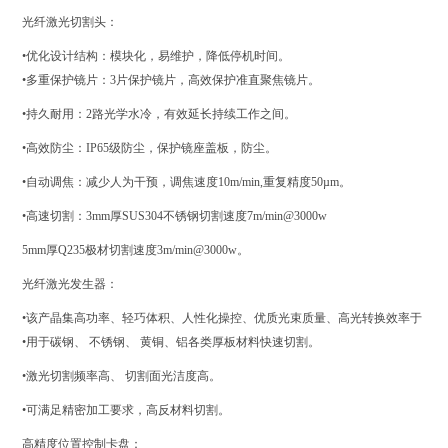
光纤激光切割头：
•优化设计结构：模块化，易维护，降低停机时间。
•多重保护镜片：3片保护镜片，高效保护准直聚焦镜片。
•持久耐用：2路光学水冷，有效延长持续工作之间。
•高效防尘：IP65级防尘，保护镜座盖板，防尘。
•自动调焦：减少人为干预，调焦速度10m/min,重复精度50µm。
•高速切割：3mm厚SUS304不锈钢切割速度7m/min@3000w
5mm厚Q235极材切割速度3m/min@3000w。
光纤激光发生器：
•该产晶集高功率、轻巧体积、人性化操控、优质光束质量、高光转换效率于
•用于碳钢、 不锈钢、 黄铜、铝各类厚板材料快速切割。
•激光切割频率高、 切割面光洁度高。
•可满足精密加工要求，高反材料切割。
高精度位置控制卡盘：