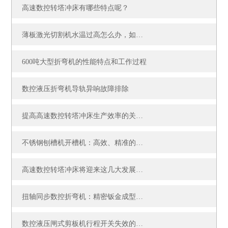
高速数控转塔冲床有哪些特点呢？
薄板激光切割机水温过高怎么办，如何解决？
600吨大型折弯机的性能特点和工作过程
数控液压折弯机导轨异响故障排除
提高高速数控转塔冲床生产效率的关键方法
不锈钢刨槽机开槽机：高效、精准的金属加工利器
高速数控转塔冲床将迎来这几大发展良机
扭轴同步数控折弯机：精密钣金成型的核心智能装备
数控液压闸式剪板机行程开关失效的故障识别与更换流程