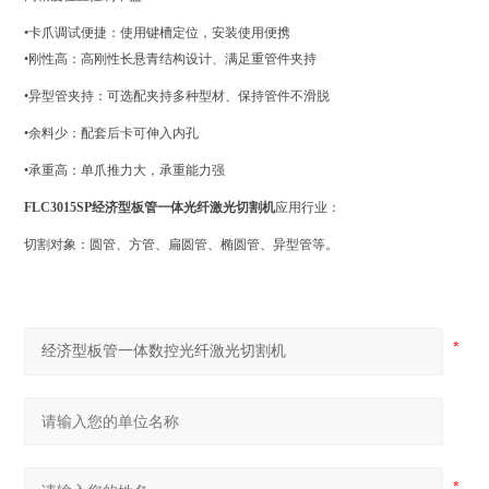
•卡爪调试便捷：使用键槽定位，安装使用便携
•刚性高：高刚性长悬青结构设计、满足重管件夹持
•异型管夹持：可选配夹持多种型材、保持管件不滑脱
•余料少：配套后卡可伸入内孔
•承重高：单爪推力大，承重能力强
FLC3015SP
经济型板管一体光纤激光切割机
应用行业：
切割对象：圆管、方管、扁圆管、椭圆管、异型管等。