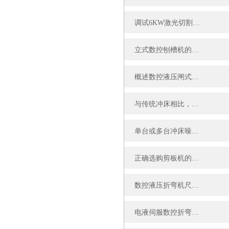
调试6KW激光切割机切割精度的方法
立式数控刨槽机的维护保养指南
概述数控液压闸式剪板机的未来发展趋势
与传统冲床相比，全电动伺服转塔冲床有哪些优点?
单台或多台冲床噪音的解决方法快来看看吧！
正确选购剪板机的五个方法你知道吗？
数控液压折弯机尺寸偏差问题分析与解决
电液伺服数控折弯机的常见故障及解决方法