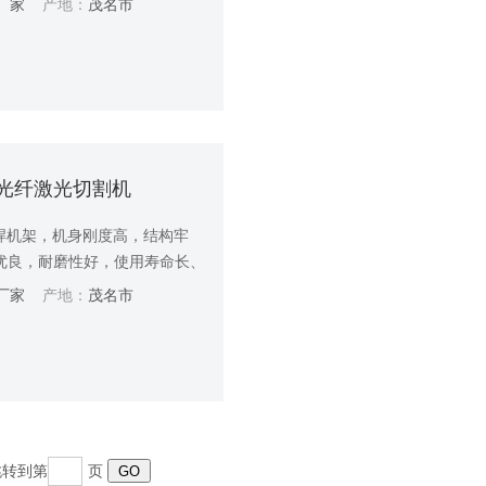
厂家
产地：
茂名市
台面光纤激光切割机
钣焊机架，机身刚度高，结构牢
优良，耐磨性好，使用寿命长、
机在各种工况以及环境下能快
厂家
产地：
茂名市
 跳转到第
页