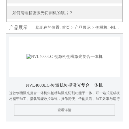
如何清理精密激光切割机的镜片？
产品展示
您现在的位置:
首页
>
产品展示
>
刨槽机
>刨槽激光复合一体机
NVL4000LC-刨激机刨槽激光复合一体机
这款刨槽激光复合一体机集刨槽与激光切割功能于一体，可一站式完成板
材精密加工。搭载智能数控系统，操作简便、传输灵活，加工效率与运行
稳定性优异。刨槽结构刚性强、定位精准，进刀稳定，支持多种刀具适
查看详情
配，耐用性与通用性出色。激光模块切割质量高、自动调焦便捷，维护简
单、防尘耐用。核心部件均为品牌配置，液压与电气系统安全可靠，整体
一体化设计大幅提升加工效率，降低多机切换成本，满足高精度、高效率
的板材加工需求。