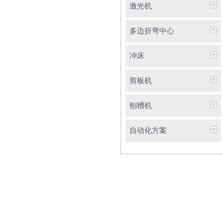
激光机
多边折弯中心
冲床
剪板机
刨槽机
自动化方案