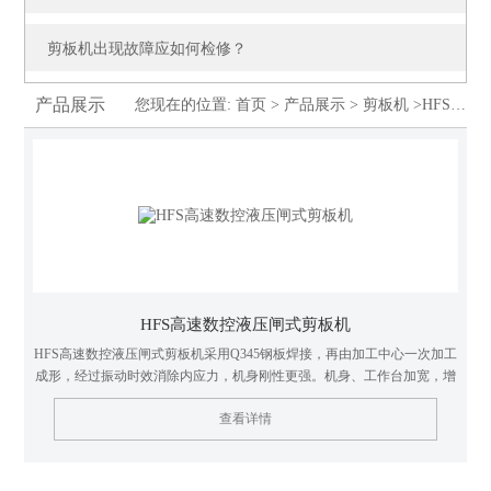
剪板机出现故障应如何检修？
产品展示
您现在的位置:
首页
>
产品展示
>
剪板机
>HFS高速液压闸式剪板机
HFS高速数控液压闸式剪板机
HFS高速数控液压闸式剪板机采⽤Q345钢板焊接，再由加⼯中⼼⼀次加⼯
成形，经过振动时效消除内应⼒，机⾝刚性更强。机⾝、⼯作台加宽，增
加⼏何三⻆⼒量，稳定性增强。采⽤⾼强度弹簧压料缸，耐⽤性和压料稳
查看详情
定性增加。