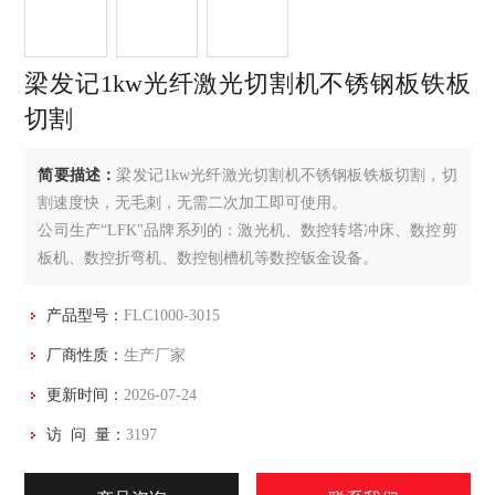
梁发记1kw光纤激光切割机不锈钢板铁板
切割
简要描述：
梁发记1kw光纤激光切割机不锈钢板铁板切割，切
割速度快，无毛刺，无需二次加工即可使用。
公司生产“LFK"品牌系列的：激光机、数控转塔冲床、数控剪
板机、数控折弯机、数控刨槽机等数控钣金设备。
产品采用标准的机械和液压组件；配件采用欧洲数控系统，欧
洲光学尺和日本伺服电机，进口的专业零件和模具。
产品型号：
FLC1000-3015
厂商性质：
生产厂家
更新时间：
2026-07-24
访 问 量：
3197