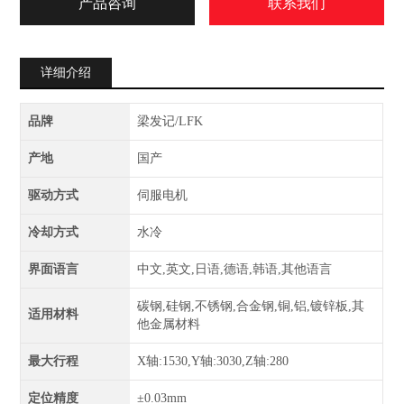
产品咨询
联系我们
详细介绍
品牌
梁发记/LFK
产地
国产
驱动方式
伺服电机
冷却方式
水冷
界面语言
中文,英文,日语,德语,韩语,其他语言
碳钢,硅钢,不锈钢,合金钢,铜,铝,镀锌板,其
适用材料
他金属材料
最大行程
X轴:1530,Y轴:3030,Z轴:280
定位精度
±0.03mm