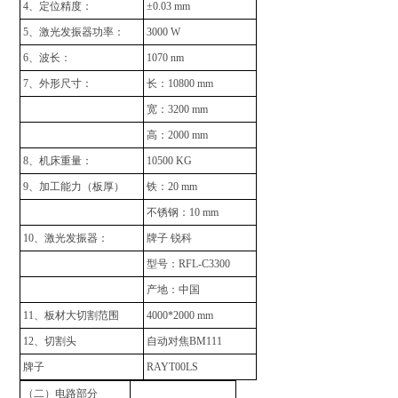
4、定位精度：
±0.03 mm
5、激光发振器功率：
3000 W
6、波长：
1070 nm
7、外形尺寸：
长：10800 mm
宽：3200 mm
高：2000 mm
8、机床重量：
10500 KG
9、加工能力（板厚）
铁：20 mm
不锈钢：10 mm
10、激光发振器：
牌子 锐科
型号：RFL-C3300
产地：中国
11、板材大切割范围
4000*2000 mm
12、切割头
自动对焦BM111
牌子
RAYT00LS
（二）电路部分