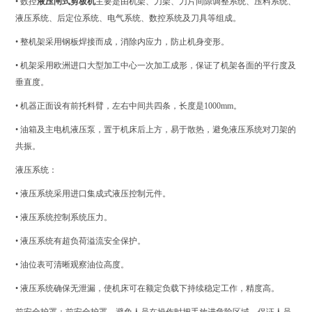
• 数控
液压闸式剪板机
主要是由机架、刀架、刀片间隙调整系统、压料系统、
液压系统、后定位系统、电气系统、数控系统及刀具等组成。
• 整机架采用钢板焊接而成，消除内应力，防止机身变形。
• 机架采用欧洲进口大型加工中心一次加工成形，保证了机架各面的平行度及
垂直度。
• 机器正面设有前托料臂，左右中间共四条，长度是1000mm。
• 油箱及主电机液压泵，置于机床后上方，易于散热，避免液压系统对刀架的
共振。
液压系统：
• 液压系统采用进口集成式液压控制元件。
• 液压系统控制系统压力。
• 液压系统有超负荷溢流安全保护。
• 油位表可清晰观察油位高度。
• 液压系统确保无泄漏，使机床可在额定负载下持续稳定工作，精度高。
前安全护罩：前安全护罩，避免人员在操作时把手放进危险区域，保证人员