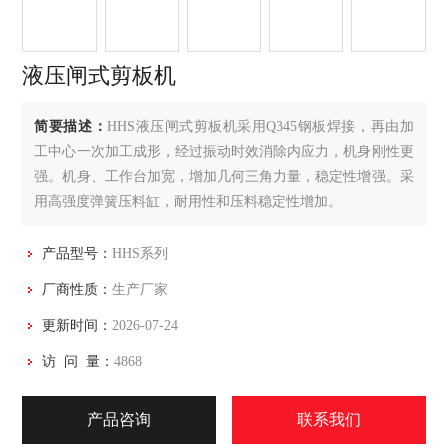
液压闸式剪板机
简要描述：
HHS液压闸式剪板机采⽤Q345钢板焊接，再由加
⼯中⼼⼀次加⼯成形，经过振动时效消除内应⼒，机⾝刚性更
强。机⾝、⼯作台加宽，增加⼏何三⻆⼒量，稳定性增强。采
⽤⾼强度弹簧压料缸，耐⽤性和压料稳定性增加。
产品型号：
HHS系列
厂商性质：
生产厂家
更新时间：
2026-07-24
访 问 量：
4868
产品咨询
联系我们