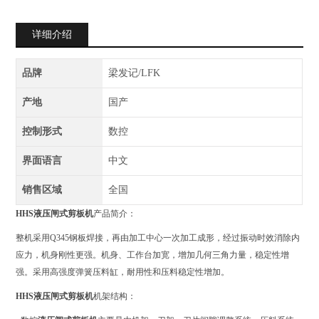
详细介绍
品牌
梁发记/LFK
产地
国产
控制形式
数控
界面语言
中文
销售区域
全国
HHS
液压闸式剪板机
产品简介：
整机采⽤Q345钢板焊接，再由加⼯中⼼⼀次加⼯成形，经过振动时效消除内
应⼒，机⾝刚性更强。机⾝、⼯作台加宽，增加⼏何三⻆⼒量，稳定性增
强。采⽤⾼强度弹簧压料缸，耐⽤性和压料稳定性增加。
HHS
液压闸式剪板机
机架结构：