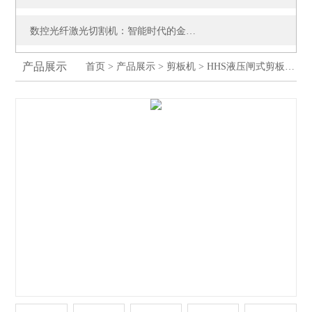
数控光纤激光切割机：智能时代的金属加工核心装备
产品展示
首页
>
产品展示
>
剪板机
>
HHS液压闸式剪板机
>