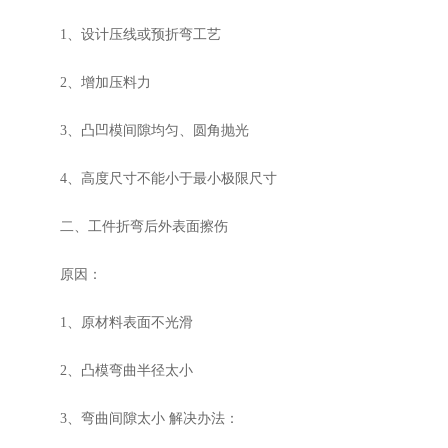
1、设计压线或预折弯工艺
2、增加压料力
3、凸凹模间隙均匀、圆角抛光
4、高度尺寸不能小于最小极限尺寸
二、工件折弯后外表面擦伤
原因：
1、原材料表面不光滑
2、凸模弯曲半径太小
3、弯曲间隙太小 解决办法：