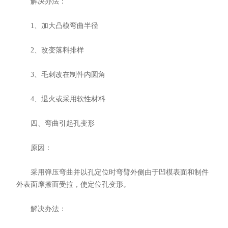
解决办法：
1、加大凸模弯曲半径
2、改变落料排样
3、毛刺改在制件内圆角
4、退火或采用软性材料
四、弯曲引起孔变形
原因：
采用弹压弯曲并以孔定位时弯臂外侧由于凹模表面和制件
外表面摩擦而受拉，使定位孔变形。
解决办法：