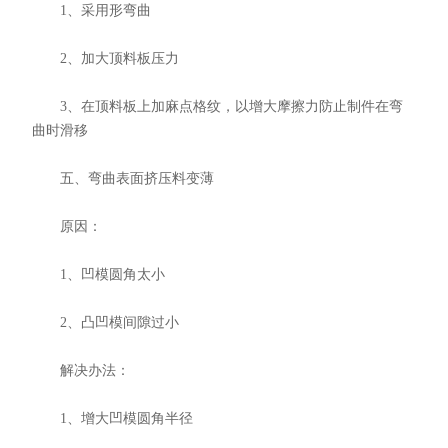
1、采用形弯曲
2、加大顶料板压力
3、在顶料板上加麻点格纹，以增大摩擦力防止制件在弯
曲时滑移
五、弯曲表面挤压料变薄
原因：
1、凹模圆角太小
2、凸凹模间隙过小
解决办法：
1、增大凹模圆角半径