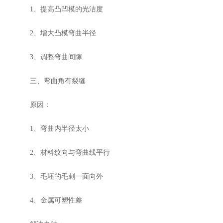
1、提高凸凹模的光洁度
2、增大凸模弯曲半径
3、调整弯曲间隙
三、弯曲角有裂缝
原因：
1、弯曲内半径太小
2、材料纹向与弯曲线平行
3、毛坯的毛刺一面向外
4、金属可塑性差