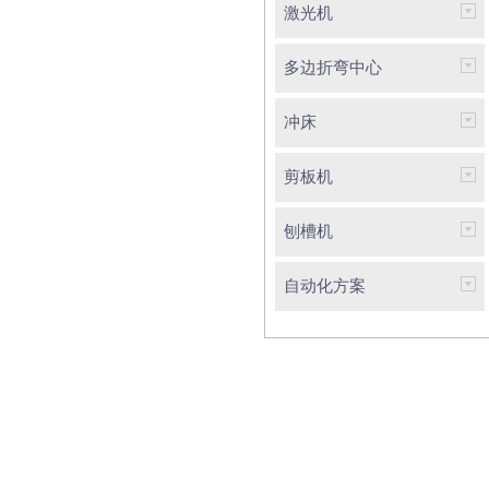
激光机
多边折弯中心
冲床
剪板机
刨槽机
自动化方案