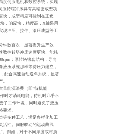
精度伺服电机和数控系统，实现
动伺服转塔冲床具有高精密成型功
更快，成型精度可控制在正负
模块，响应快，精度高，X轴采用
实现冲压、拉伸、滚压成型等工
分钟数百次，显著提升生产效
速数控转塔冲床速度更快、能耗
0cpm；厚转塔镶套结构，导向
像液压系统那样等待压力建立，
升，配合高速自动送料系统，显著
产。
量能源浪费（即“待机能
动作时才消耗电能，待机时几乎不
改善了工作环境，同时避免了液压
格要求。
边等多种工艺，满足多样化加工
灵活性。伺服驱动的运动曲线
”。例如，对于不同厚度或材质