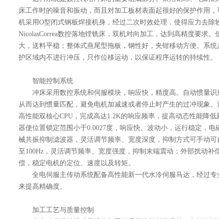
床工作时的噪音和振动，而且对加工板材表面起很好的保护作用，
机采用O型闭式钢板焊接机身，经过二次时效处理，使得应力去除
NicolasCorrea数控落地镗铣床，双机对向加工，达到高精度要
大，送料平稳；整体式燕尾型拖板，钢性好，夹钳移动方便。系统
护区域内不进行冲压，只作位移运动，以保证程序运转的持续性。
智能控制系统
冲床采用数控系统和伺服模块，响应快，精度高。自动惯量识
从而达到惯量匹配，避免电机加减速或者停止时产生的过冲现象。
高性能双核心CPU，完成高达1.2K的响应频率，提高动态性能降
器使位置锁定范围小于0.0027度，响应快、波动小，运行稳定，
械共振抑制滤波器，灵活调节频率、宽度深度，抑制方式可手动可
至100Hz，灵活调节频率、宽度强度，抑制末端震动；外部扰动
偿，稳定电机的定位、速度以及转矩。
全电伺服主传动系统配备高性能新一代水冷伺服马达，经过专
来提高精确度。
加工工艺与质量控制