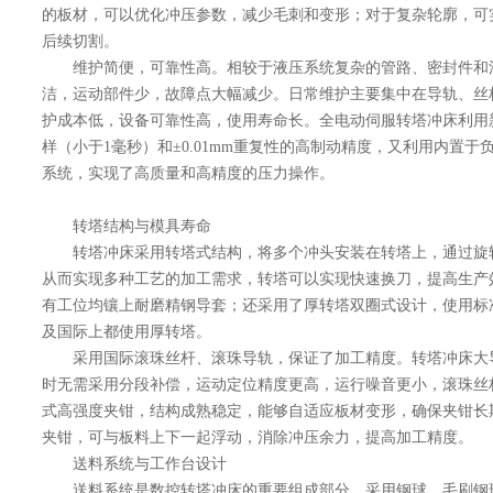
的板材，可以优化冲压参数，减少毛刺和变形；对于复杂轮廓，可
后续切割。
维护简便，可靠性高。相较于液压系统复杂的管路、密封件和
洁，运动部件少，故障点大幅减少。日常维护主要集中在导轨、丝
护成本低，设备可靠性高，使用寿命长。全电动伺服转塔冲床利用
样（小于1毫秒）和±0.01mm重复性的高制动精度，又利用内置于
系统，实现了高质量和高精度的压力操作。
转塔结构与模具寿命
转塔冲床采用转塔式结构，将多个冲头安装在转塔上，通过旋
从而实现多种工艺的加工需求，转塔可以实现快速换刀，提高生产
有工位均镶上耐磨精钢导套；还采用了厚转塔双圈式设计，使用标
及国际上都使用厚转塔。
采用国际滚珠丝杆、滚珠导轨，保证了加工精度。转塔冲床大
时无需采用分段补偿，运动定位精度更高，运行噪音更小，滚珠丝
式高强度夹钳，结构成熟稳定，能够自适应板材变形，确保夹钳长
夹钳，可与板料上下一起浮动，消除冲压余力，提高加工精度。
送料系统与工作台设计
送料系统是数控转塔冲床的重要组成部分。采用钢球、毛刷钢