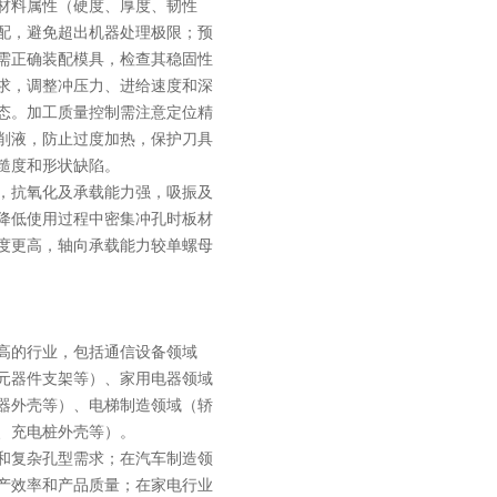
材料属性（硬度、厚度、韧性
配，避免超出机器处理极限；预
需正确装配模具，检查其稳固性
求，调整冲压力、进给速度和深
态。加工质量控制需注意定位精
削液，防止过度加热，保护刀具
糙度和形状缺陷。
，抗氧化及承载能力强，吸振及
降低使用过程中密集冲孔时板材
度更高，轴向承载能力较单螺母
高的行业，包括通信设备领域
元器件支架等）、家用电器领域
器外壳等）、电梯制造领域（轿
、充电桩外壳等）。
和复杂孔型需求；在汽车制造领
产效率和产品质量；在家电行业