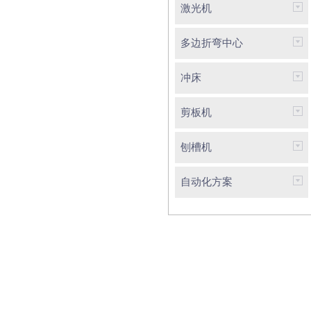
激光机
多边折弯中心
冲床
剪板机
刨槽机
自动化方案