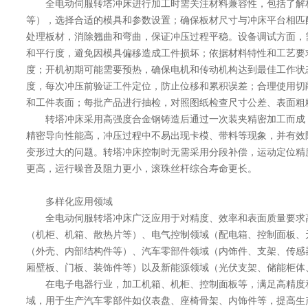
全电动伺服转塔冲床进行加工时需关注材料兼容性，包括了解
等），选择合适的模具和参数设置；确保板材尺寸与冲床平台相匹
处理板材，消除翘曲和弯曲，保证冲压过程平稳。设备调试方面，
和平行度，避免因模具偏移造成工件损坏；依据材料特性和工艺要
度；开机初期可能需要预热，确保电机和传动机构达到最佳工作状
度，每次冲压前验证工件定位，防止位移和累积误差；合理使用切
和工件表面；每批产品进行抽检，对照图纸检查尺寸公差、表面粗
转塔冲床采用高强度合金钢铸造后通过一次装夹精密加工而成
精密导向性能高，冲压过程中不易出现卡模、带料等现象，并有效
变形过大的问题。转塔冲床控制时无需采用分段补偿，运动定位精
更高，运行噪音及阻力更小，滚珠丝杆综合寿命更长。
多样化应用领域
全电动伺服转塔冲床广泛应用于对精度、效率和表面质量要求
（机柜、机箱、散热片等）、电气控制领域（配电箱、控制面板、
（外壳、内部结构件等）、汽车零部件领域（内饰件、支架、传感
厢壁板、门板、装饰件等）以及新能源领域（光伏支架、储能柜体
在电子电器行业，加工机箱、机柜、控制面板等，满足高精度
域，用于生产汽车零部件如仪表盘、座椅骨架、内饰件等，提高生