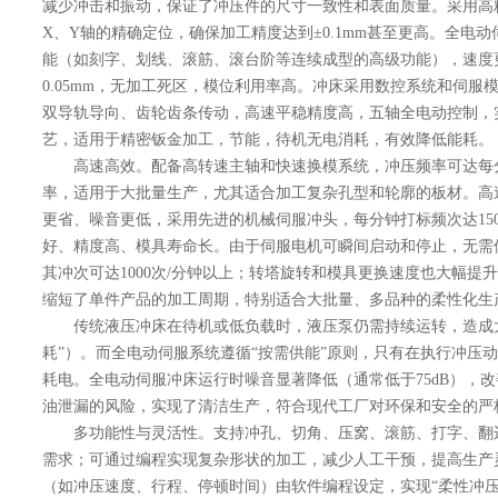
减少冲击和振动，保证了冲压件的尺寸一致性和表面质量。采用高
X、Y轴的精确定位，确保加工精度达到±0.1mm甚至更高。全电
能（如刻字、划线、滚筋、滚台阶等连续成型的高级功能），速度
0.05mm，无加工死区，模位利用率高。冲床采用数控系统和伺服
双导轨导向、齿轮齿条传动，高速平稳精度高，五轴全电动控制，
艺，适用于精密钣金加工，节能，待机无电消耗，有效降低能耗。
高速高效。配备高转速主轴和快速换模系统，冲压频率可达每
率，适用于大批量生产，尤其适合加工复杂孔型和轮廓的板材。高
更省、噪音更低，采用先进的机械伺服冲头，每分钟打标频次达150
好、精度高、模具寿命长。由于伺服电机可瞬间启动和停止，无需
其冲次可达1000次/分钟以上；转塔旋转和模具更换速度也大幅提
缩短了单件产品的加工周期，特别适合大批量、多品种的柔性化生
传统液压冲床在待机或低负载时，液压泵仍需持续运转，造成大
耗”）。而全电动伺服系统遵循“按需供能”原则，只有在执行冲压
耗电。全电动伺服冲床运行时噪音显著降低（通常低于75dB），
油泄漏的风险，实现了清洁生产，符合现代工厂对环保和安全的严
多功能性与灵活性。支持冲孔、切角、压窝、滚筋、打字、翻
需求；可通过编程实现复杂形状的加工，减少人工干预，提高生产
（如冲压速度、行程、停顿时间）由软件编程设定，实现“柔性冲压