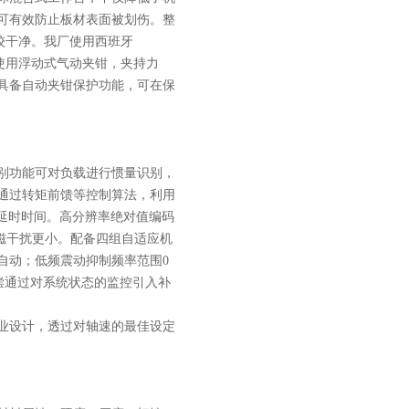
可有效防止板材表面被划伤。整
较干净。我厂使用西班牙
求。使用浮动式气动夹钳，夹持力
具备自动夹钳保护功能，可在保
别功能可对负载进行惯量识别，
通过转矩前馈等控制算法，利用
低延时时间。高分辨率绝对值编码
电磁干扰更小。配备四组自适应机
自动；低频震动抑制频率范围0
补偿通过对系统状态的监控引入补
业设计，透过对轴速的最佳设定