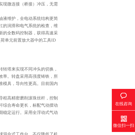
实现微连接（桥接）冲压，无需
油液维护，全电动系统结构更简
杠的润滑和电气系统的检查，维
新的全数码控制器，获得高速采
负荷单元前置放大器中的工具ID
转转塔来实现不同冲头的切换，
效率。转盘采用高强度铸铁，所
准模具，导向性更高。目前国内
导程高精密磨削滚珠丝杆，控制
在线咨询
杆综合寿命更长，标配气动摆动
期稳定运行。采用全浮动式气动
微信扫一扫
球混合式工作台，不仅降低了机