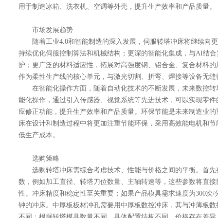
用于制造冰箱、洗衣机、空调等外壳，提升生产效率和产品质量。
市场发展趋势
随着工业4.0和智能制造的深入发展，伺服转塔冲床将继续向更
持续优化伺服控制算法和机械结构；更深的智能化集成，与AI结
护；更广泛的材料适应性，拓展对高强度钢、铝合金、复合材料的
作为柔性生产线的核心单元，与激光切割、折弯、焊接等设备无缝
在智能化操作方面，随着自动化技术的不断发展，未来数控转
能化操作，通过引入传感器、视觉系统等先进技术，可以实现零件
应修正功能，提升生产效率和产品质量。环保节能是未来制造业的
床在设计和制造过程中将更加注重节能环保，采用高效能电机和节
低生产成本。
选购策略
选购转塔冲床需综合考虑技术、性能与价格之间的平衡。首先
数，例如加工直径、转塔刀位数量、主轴转速等，这些参数将直接
性。冲床精度和稳定性至关重要；如果产品模具需求速度为300次/分
钟的冲床。中厚板板材冲孔需要用中厚板数控冲床，其与冲薄板数
不同；根据转塔模具数量不同，具体配置结构不同，价格存在差异