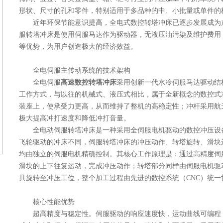
形状、尺寸的孔和零件，特别适用于多品种的中、小批量或单件的
近年环保节能意识提高，全电式数控转塔冲床已逐步发展成为
服转塔冲床是使用伺服马达作为驱动器，无液压油污染及维护费用
等优势，为用户创造极大的经济效益。
全电伺服主传动系统的技术架构
全电伺服
高速数控转塔冲床
采用创新一代水冷伺服马达驱动结
工作方式，与以往的机械式、液压式相比，属于全新概念的数控式
装座上，使承受力更高，从而维持了整机的高稳定性；冲杆采用航
极大提高冲打速度和降低冲打音量。
全电动伺服转塔冲床是一种采用全伺服电机驱动的数控冲压设
飞轮驱动的冲床不同，伺服转塔冲床的冲压动作、转塔旋转、滑块
均由独立的伺服电机精确控制。其核心工作原理是：通过高精度伺
滑块的上下往复运动，完成冲压动作；转塔部分同样由伺服电机驱
具旋转至冲压工位，整个加工过程由先进的数控系统（CNC）统一
核心性能优势
超高精度与稳定性。伺服驱动的响应速度快，运动曲线可编程