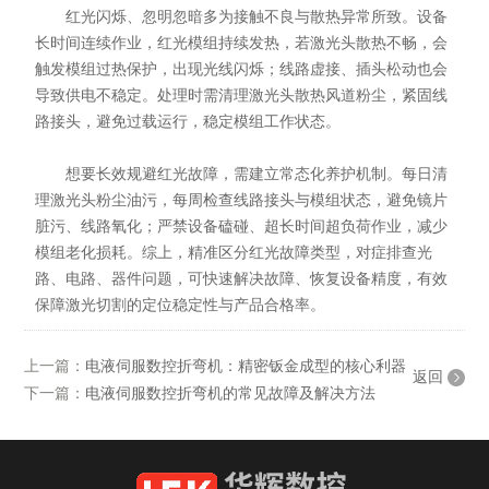
红光闪烁、忽明忽暗多为接触不良与散热异常所致。设备
长时间连续作业，红光模组持续发热，若激光头散热不畅，会
触发模组过热保护，出现光线闪烁；线路虚接、插头松动也会
导致供电不稳定。处理时需清理激光头散热风道粉尘，紧固线
路接头，避免过载运行，稳定模组工作状态。
想要长效规避红光故障，需建立常态化养护机制。每日清
理激光头粉尘油污，每周检查线路接头与模组状态，避免镜片
脏污、线路氧化；严禁设备磕碰、超长时间超负荷作业，减少
模组老化损耗。综上，精准区分红光故障类型，对症排查光
路、电路、器件问题，可快速解决故障、恢复设备精度，有效
保障激光切割的定位稳定性与产品合格率。
上一篇：
电液伺服数控折弯机：精密钣金成型的核心利器
返回
下一篇：
电液伺服数控折弯机的常见故障及解决方法