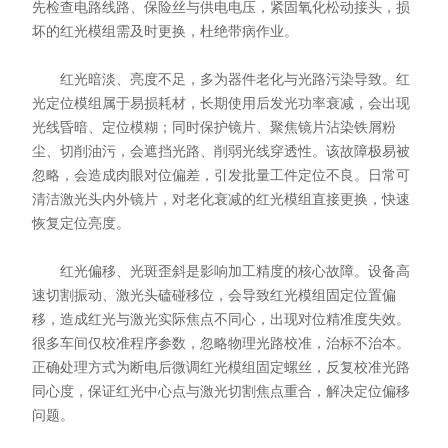
先检查电路线路、保险丝与供电电压，紧固氧化松动接头，损
坏的红光模组需及时更换，杜绝带病作业。
红光暗淡、亮度不足，多为器件老化与光路污染导致。红
光定位模组属于易损耗材，长期使用后发光功率衰减，会出现
光线昏暗、定位模糊；同时保护镜片、聚焦镜片沾染铁屑粉
尘、切削油污，会遮挡光路、削弱光线穿透性。该故障极易被
忽略，会造成肉眼对位偏差，引发批量工件定位不良。日常可
清洁激光头内外镜片，对老化衰减的红光模组直接更换，快速
恢复定位亮度。
红光偏移、光斑歪斜是影响加工精度的核心故障。设备高
速切割振动、激光头磕碰移位，会导致红光模组固定位置偏
移，造成红光与激光实际焦点不同心，出现对位精准度失效。
很多车间仅校准程序参数，忽略物理光路校准，治标不治本。
正确处理方式为断电后微调红光模组固定螺丝，反复校准光路
同心度，保证红光中心点与激光切割焦点重合，解决定位偏移
问题。