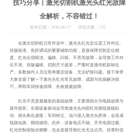
技巧分享丨激光切割机激光头红光故障
全解析，不容错过！
发布日期：2026-06-17 浏览次数：535
在激光切割机日常作业中，激光头红光定位是工件对位、
排版校准、焦距调试的重要辅助功能，直接保障切割定位精
度。红光出现暗淡、偏移、闪烁、不亮等故障，会导致工件对
位不准、排版偏移、切割尺寸超差，严重时直接停机影响生
产。多数操作人员仅简单重启设备，无法铲除问题。接下来带
大家全面了解一下激光头红光常见故障、成因与实操解决技
巧，帮助车间快速排障、长效规避故障。
红光不亮是最频发的基础故障，主要诱因分为电路故障与
器件损坏。长期设备振动会导致激光头内部红光模组接线松
动、插头氧化虚接；车间粉尘、油污侵入激光头腔体，会造成
线路短路、模组烧毁。此外，设备电压不稳、开关电源过载、
红光控制保险丝熔断，也会直接导致红光无法点亮。排查时优