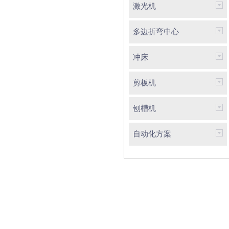
激光机
多边折弯中心
冲床
剪板机
刨槽机
自动化方案